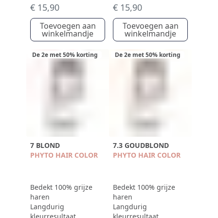
€ 15,90
€ 15,90
Toevoegen aan
Toevoegen aan
winkelmandje
winkelmandje
De 2e met 50% korting
De 2e met 50% korting
7 BLOND
7.3 GOUDBLOND
PHYTO HAIR COLOR
PHYTO HAIR COLOR
Bedekt 100% grijze
Bedekt 100% grijze
haren
haren
Langdurig
Langdurig
kleurresultaat
kleurresultaat