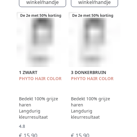
winkelmandje
winkelmandje
De 2e met 50% korting
De 2e met 50% korting
1 ZWART
3 DONKERBRUIN
PHYTO HAIR COLOR
PHYTO HAIR COLOR
Bedekt 100% grijze
Bedekt 100% grijze
haren
haren
Langdurig
Langdurig
kleurresultaat
kleurresultaat
4.8
€ 15,90
€ 15,90