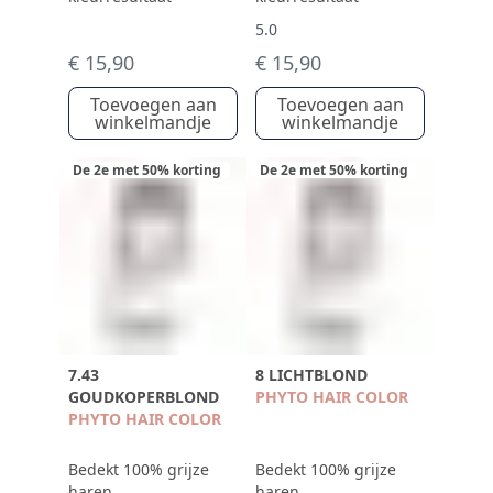
5.0
€ 15,90
€ 15,90
Toevoegen aan
Toevoegen aan
winkelmandje
winkelmandje
De 2e met 50% korting
De 2e met 50% korting
7.43
8 LICHTBLOND
GOUDKOPERBLOND
PHYTO HAIR COLOR
PHYTO HAIR COLOR
Bedekt 100% grijze
Bedekt 100% grijze
haren
haren