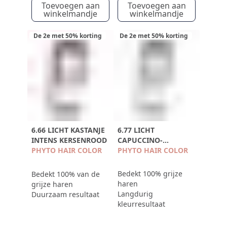
Toevoegen aan
Toevoegen aan
winkelmandje
winkelmandje
De 2e met 50% korting
De 2e met 50% korting
6.66 LICHT KASTANJE
6.77 LICHT
INTENS KERSENROOD
CAPUCCINO-
PHYTO HAIR COLOR
KASTANJEBRUIN
PHYTO HAIR COLOR
Bedekt 100% grijze
Bedekt 100% van de
haren
grijze haren
Langdurig
Duurzaam resultaat
kleurresultaat