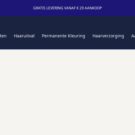
GRATIS LEVERING VANAF € 29 AANKOOP
ten
Haaruitval
Permanente Kleuring
Haarverzorging
A