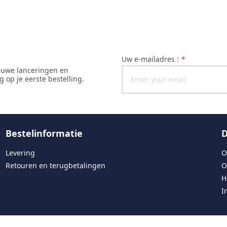
uw e-mailadres :
*
ieuwe lanceringen en
 op je eerste bestelling.
Bestelinformatie
D
Levering
O
Retouren en terugbetalingen
O
H
I