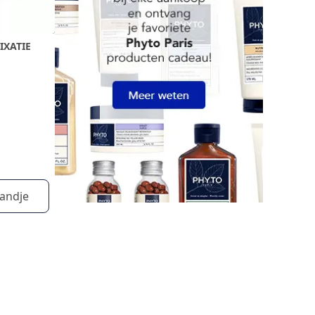
IXATIE
andje