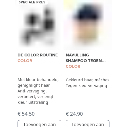
SPECIALE PRIJS
DE COLOR ROUTINE
NAVULLING
COLOR
SHAMPOO TEGEN
KLEURVERVAGING
COLOR
750ML
Met kleur behandeld,
Gekleurd haar, mèches
gehighlight haar
Tegen kleurvervaging
Anti-vervaging,
verbetert, verlengt
kleur uitstraling
€ 54,50
€ 24,90
Toevoegen aan
Toevoegen aan