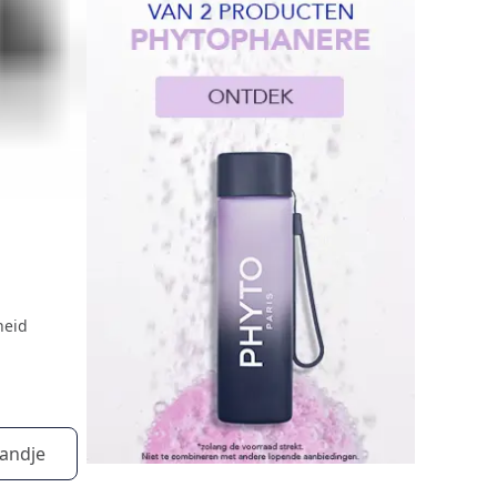
heid
andje