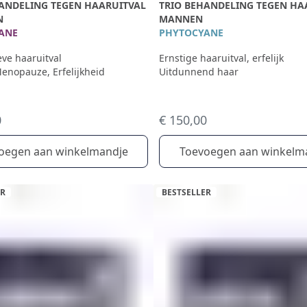
HANDELING TEGEN HAARUITVAL
TRIO BEHANDELING TEGEN HA
N
MANNEN
ANE
PHYTOCYANE
eve haaruitval
Ernstige haaruitval, erfelijk
Menopauze, Erfelijkheid
Uitdunnend haar
0
€ 150,00
oegen aan winkelmandje
Toevoegen aan winkelm
ER
BESTSELLER