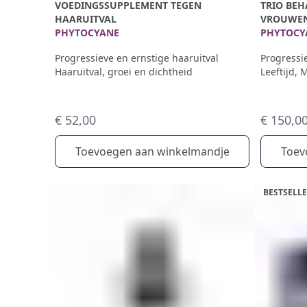
VOEDINGSSUPPLEMENT TEGEN
TRIO BE
HAARUITVAL
VROUWE
PHYTOCYANE
PHYTOCY
Progressieve en ernstige haaruitval
Progressi
Haaruitval, groei en dichtheid
Leeftijd, 
€ 52,00
€ 150,0
Toevoegen aan winkelmandje
Toev
BESTSELL