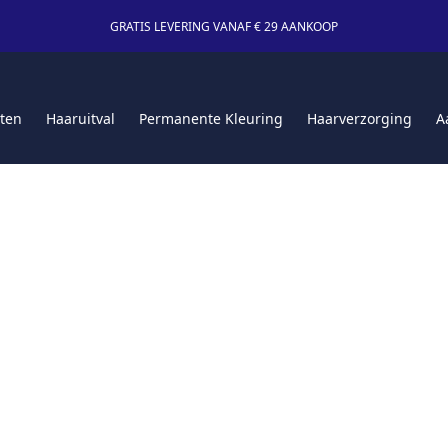
GRATIS LEVERING VANAF € 29 AANKOOP
ten
Haaruitval
Permanente Kleuring
Haarverzorging
A