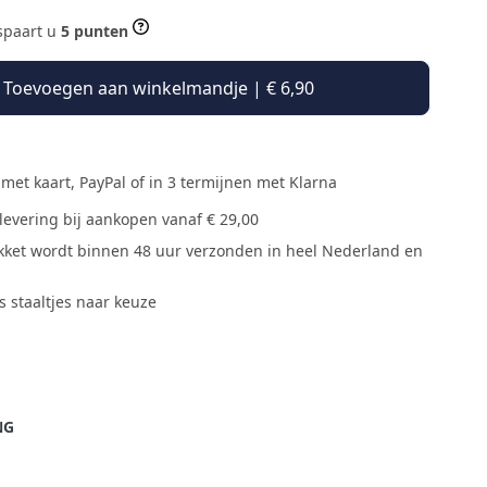
 spaart u
5 punten
Toevoegen aan winkelmandje | € 6,90
 met kaart, PayPal of in 3 termijnen met Klarna
 levering bij aankopen vanaf € 29,00
ket wordt binnen 48 uur verzonden in heel Nederland en
is staaltjes naar keuze
NG