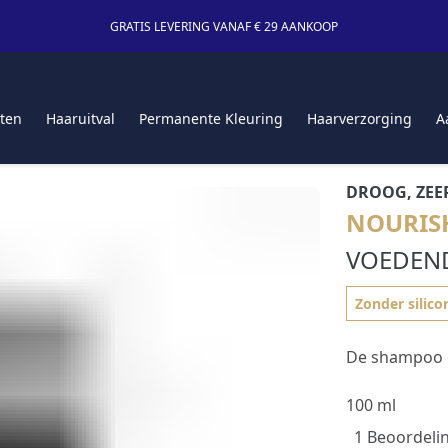
GRATIS LEVERING VANAF € 29 AANKOOP
ten
Haaruitval
Permanente Kleuring
Haarverzorging
A
DROOG, ZEE
NOURIS
VOEDEN
Zonder silico
De shampoo d
100 ml
1 Beoordeli