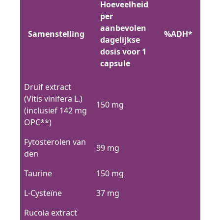
Hoeveelheid
per
aanbevolen
Samenstelling
%ADH*
dagelijkse
dosis voor 1
capsule
Druif extract
(Vitis vinifera L.)
150 mg
(inclusief 142 mg
OPC**)
Fytosterolen van
99 mg
den
Taurine
150 mg
L-Cysteïne
37 mg
Rucola extract