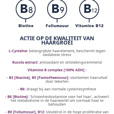
ACTIE OP DE KWALITEIT VAN
HAARGROEI
L-Cysteïne:
belangrijkste haarelement, beschermt tegen
oxidatieve stress
Rucola extract:
antioxidant en ontstekingsremmend
Vitamine B complex [100% ADH] :
- B3 [Niacine], B5 [Pantotheenzuur]:
voorkomen haaruitval
door tekorten
- B6:
draagt bij aan normale cysteïnesynthese
- B8 [Biotine]:
'Schoonheidsvitamine voor het haar', activeert
het metabolisme in de haarwortel om normaal haar te
behouden
- B9 [Foliumzuur], B12:
sleutelrol in de hoge proliferatie van