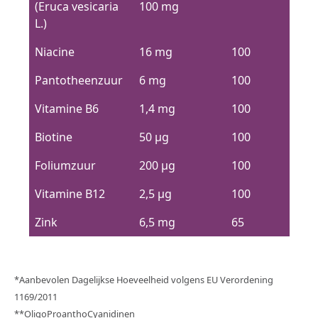
(Eruca vesicaria
100 mg
L.)
Niacine
16 mg
100
Pantotheenzuur
6 mg
100
Vitamine B6
1,4 mg
100
Biotine
50 μg
100
Foliumzuur
200 μg
100
Vitamine B12
2,5 µg
100
Zink
6,5 mg
65
*Aanbevolen Dagelijkse Hoeveelheid volgens EU Verordening
1169/2011
**OligoProanthoCyanidinen