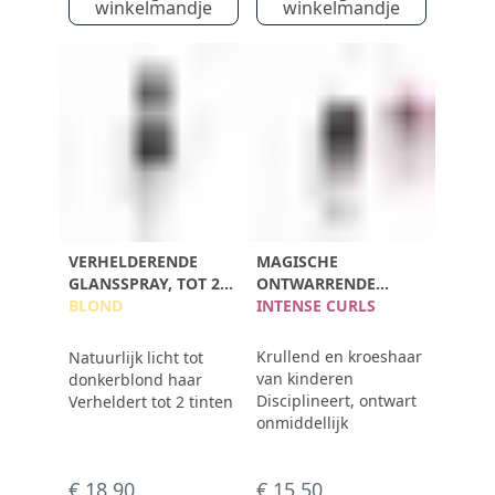
winkelmandje
winkelmandje
VERHELDERENDE
MAGISCHE
GLANSSPRAY, TOT 2
ONTWARRENDE
TINTEN
BLOND
SPRAY
INTENSE CURLS
Krullend en kroeshaar
Natuurlijk licht tot
van kinderen
donkerblond haar
Disciplineert, ontwart
Verheldert tot 2 tinten
onmiddellijk
€ 18,90
€ 15,50