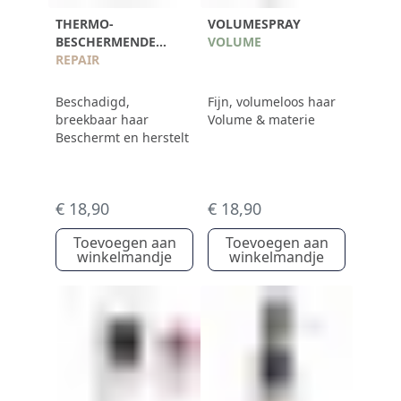
THERMO-
VOLUMESPRAY
BESCHERMENDE
VOLUME
SPRAY 230°C TEGEN
REPAIR
HAARBREUK
Beschadigd,
Fijn, volumeloos haar
breekbaar haar
Volume & materie
Beschermt en herstelt
€ 18,90
€ 18,90
Toevoegen aan
Toevoegen aan
winkelmandje
winkelmandje