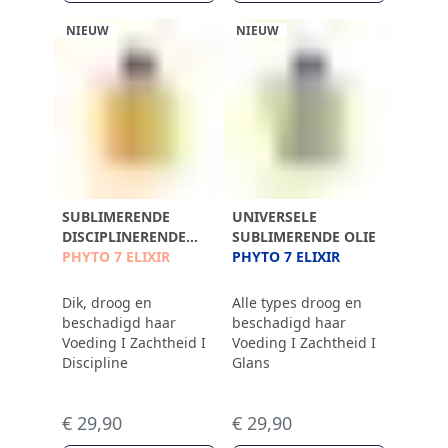
NIEUW
NIEUW
SUBLIMERENDE
UNIVERSELE
DISCIPLINERENDE
SUBLIMERENDE OLIE
OLIE
PHYTO 7 ELIXIR
PHYTO 7 ELIXIR
Dik, droog en
Alle types droog en
beschadigd haar
beschadigd haar
Voeding I Zachtheid I
Voeding I Zachtheid I
Discipline
Glans
€ 29,90
€ 29,90