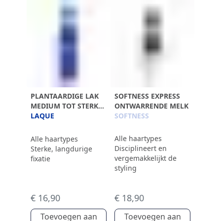
PLANTAARDIGE LAK
SOFTNESS EXPRESS
MEDIUM TOT STERKE
ONTWARRENDE MELK
FIXATIE
LAQUE
SOFTNESS
Alle haartypes
Alle haartypes
Disciplineert en
Sterke, langdurige
vergemakkelijkt de
fixatie
styling
€ 16,90
€ 18,90
Toevoegen aan
Toevoegen aan