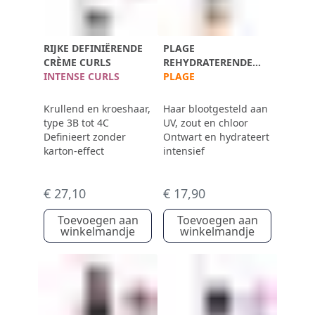
RIJKE DEFINIËRENDE
PLAGE
CRÈME CURLS
REHYDRATERENDE
INTENSE CURLS
ONTWARRENDE
PLAGE
AFTERSUN SPRAY
Krullend en kroeshaar,
Haar blootgesteld aan
type 3B tot 4C
UV, zout en chloor
Definieert zonder
Ontwart en hydrateert
karton-effect
intensief
€ 27,10
€ 17,90
Toevoegen aan
Toevoegen aan
winkelmandje
winkelmandje